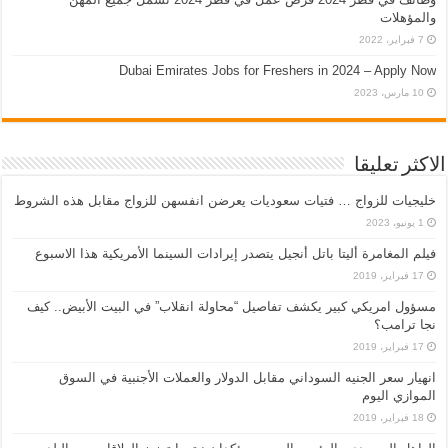
والمؤهلات
7 فبراير، 2022
Dubai Emirates Jobs for Freshers in 2024 – Apply Now
10 مارس، 2023
الاكثر تعليقا
خليجيات للزواج … فتيات سعوديات يعرضن انفسهن للزواج مقابل هذه الشروط
1 يونيو، 2023
فيلم المغامرة أليتا‭ ‬باتل أنجيل يتصدر إيرادات السينما الأمريكية هذا الاسبوع
17 فبراير، 2019
مسؤول امريكي كبير يكشف تفاصيل “محاولة انقلاب” في البيت الأبيض.. كيف
نجا ترامب؟
17 فبراير، 2019
انهيار سعر الجنيه السوداني مقابل الدولار والعملات الأجنبية في السوق
الموازي اليوم
18 فبراير، 2019