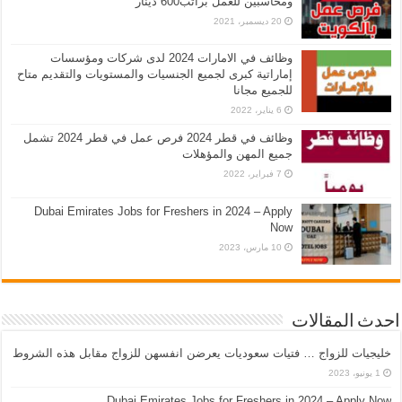
ومحاسبين للعمل براتب600 دينار
20 ديسمبر، 2021
وظائف في الامارات 2024 لدى شركات ومؤسسات
إماراتية كبرى لجميع الجنسيات والمستويات والتقديم متاح
للجميع مجانا
6 يناير، 2022
وظائف في قطر 2024 فرص عمل في قطر 2024 تشمل
جميع المهن والمؤهلات
7 فبراير، 2022
Dubai Emirates Jobs for Freshers in 2024 – Apply
Now
10 مارس، 2023
احدث المقالات
خليجيات للزواج … فتيات سعوديات يعرضن انفسهن للزواج مقابل هذه الشروط
1 يونيو، 2023
Dubai Emirates Jobs for Freshers in 2024 – Apply Now