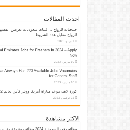
احدث المقالات
خليجيات للزواج … فتيات سعوديات يعرضن انفسه
للزواج مقابل هذه الشروط
1 يونيو، 2023
ai Emirates Jobs for Freshers in 2024 – Apply
Now
10 مارس، 2023
ar Airways Has 220 Available Jobs Vacancies
for General Staff
10 مارس، 2023
كورة لايف موعد مباراة أمريكا وويلز كأس لعالم 2022
22 نوفمبر، 2022
الاكثر مشاهدة
وظائف في السعودية 2024 وظائف متنوعة وفرص