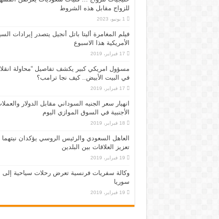
للزواج مقابل هذه الشروط
1 يونيو، 2023
فيلم المغامرة أليتا‭ ‬باتل أنجيل يتصدر إيرادات ال
الأمريكية هذا الاسبوع
17 فبراير، 2019
مسؤول امريكي كبير يكشف تفاصيل “محاولة انقلا
في البيت الأبيض.. كيف نجا ترامب؟
17 فبراير، 2019
انهيار سعر الجنيه السوداني مقابل الدولار والعملا
الأجنبية في السوق الموازي اليوم
18 فبراير، 2019
العاهل السعودي والرئيس الروسي يؤكدان نيتهما
تعزيز العلاقات بين البلدين
19 فبراير، 2019
وكالة سفريات فرنسية تعرض رحلات سياحية إلى
سوريا
19 فبراير، 2019