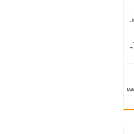
مال
ت
يم
Dub
ن