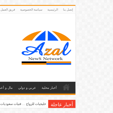
إتصل بنا
الرئيسية
سياسة الخصوصية
فريق العمل
أخبار محلية
عربي و دولي
مال و أعم
أخبار عاجلة
خليجيات للزواج … فتيات سعوديات