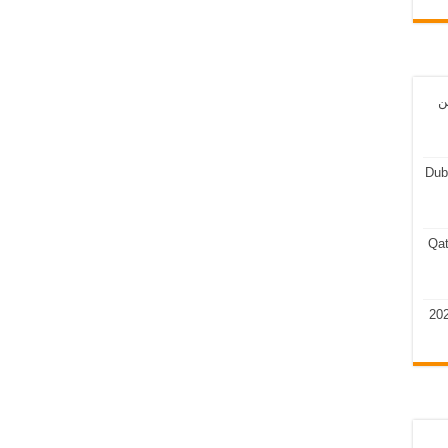
ن
Dub
Qat