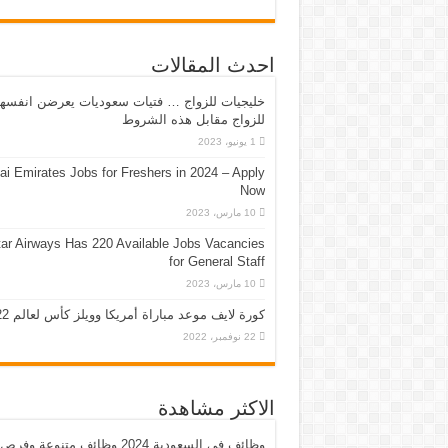
احدث المقالات
خليجيات للزواج … فتيات سعوديات يعرضن انفسه
للزواج مقابل هذه الشروط
1 يونيو، 2023
ai Emirates Jobs for Freshers in 2024 – Apply
Now
10 مارس، 2023
ar Airways Has 220 Available Jobs Vacancies
for General Staff
10 مارس، 2023
كورة لايف موعد مباراة أمريكا وويلز كأس لعالم 2022
22 نوفمبر، 2022
الاكثر مشاهدة
وظائف في السعودية 2024 وظائف متنوعة وفرص