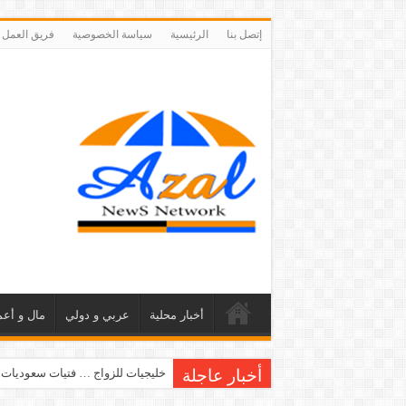
إتصل بنا
الرئيسية
سياسة الخصوصية
فريق العمل
أخبار محلية
عربي و دولي
مال و أعم
أخبار عاجلة
خليجيات للزواج … فتيات سعوديات