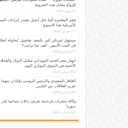
للزواج مقابل هذه الشروط
1 يونيو، 2023
فيلم المغامرة أليتا‭ ‬باتل أنجيل يتصدر إيرادات ال
الأمريكية هذا الاسبوع
17 فبراير، 2019
مسؤول امريكي كبير يكشف تفاصيل “محاولة انقلا
في البيت الأبيض.. كيف نجا ترامب؟
17 فبراير، 2019
انهيار سعر الجنيه السوداني مقابل الدولار والعملا
الأجنبية في السوق الموازي اليوم
18 فبراير، 2019
العاهل السعودي والرئيس الروسي يؤكدان نيتهما
تعزيز العلاقات بين البلدين
19 فبراير، 2019
وكالة سفريات فرنسية تعرض رحلات سياحية إلى
سوريا
19 فبراير، 2019