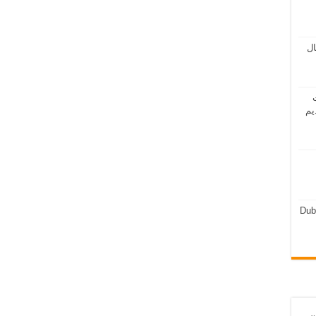
مال
ت
يم
Dub
ن