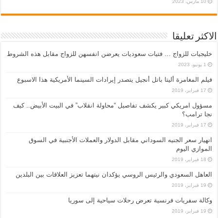
10 مارس، 2023
الاكثر تعليقا
خليجيات للزواج … فتيات سعوديات يعرضن انفسهن للزواج مقابل هذه الشروط
1 يونيو، 2023
فيلم المغامرة أليتا‭ ‬باتل أنجيل يتصدر إيرادات السينما الأمريكية هذا الاسبوع
17 فبراير، 2019
مسؤول امريكي كبير يكشف تفاصيل “محاولة انقلاب” في البيت الأبيض.. كيف
نجا ترامب؟
17 فبراير، 2019
انهيار سعر الجنيه السوداني مقابل الدولار والعملات الأجنبية في السوق
الموازي اليوم
18 فبراير، 2019
العاهل السعودي والرئيس الروسي يؤكدان نيتهما تعزيز العلاقات بين البلدين
19 فبراير، 2019
وكالة سفريات فرنسية تعرض رحلات سياحية إلى سوريا
19 فبراير، 2019