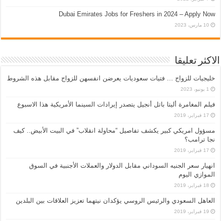
Dubai Emirates Jobs for Freshers in 2024 – Apply Now
10 مارس، 2023
الاكثر تعليقا
خليجيات للزواج … فتيات سعوديات يعرضن انفسهن للزواج مقابل هذه الشروط
1 يونيو، 2023
فيلم المغامرة أليتا‭ ‬باتل أنجيل يتصدر إيرادات السينما الأمريكية هذا الاسبوع
17 فبراير، 2019
مسؤول امريكي كبير يكشف تفاصيل “محاولة انقلاب” في البيت الأبيض.. كيف
نجا ترامب؟
17 فبراير، 2019
انهيار سعر الجنيه السوداني مقابل الدولار والعملات الأجنبية في السوق
الموازي اليوم
18 فبراير، 2019
العاهل السعودي والرئيس الروسي يؤكدان نيتهما تعزيز العلاقات بين البلدين
19 فبراير، 2019