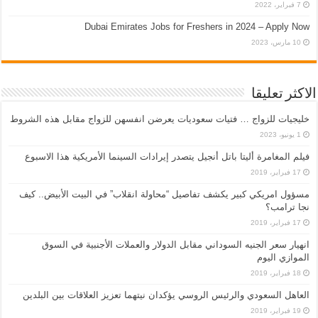
7 فبراير، 2022
Dubai Emirates Jobs for Freshers in 2024 – Apply Now
10 مارس، 2023
الاكثر تعليقا
خليجيات للزواج … فتيات سعوديات يعرضن انفسهن للزواج مقابل هذه الشروط
1 يونيو، 2023
فيلم المغامرة أليتا‭ ‬باتل أنجيل يتصدر إيرادات السينما الأمريكية هذا الاسبوع
17 فبراير، 2019
مسؤول امريكي كبير يكشف تفاصيل “محاولة انقلاب” في البيت الأبيض.. كيف
نجا ترامب؟
17 فبراير، 2019
انهيار سعر الجنيه السوداني مقابل الدولار والعملات الأجنبية في السوق
الموازي اليوم
18 فبراير، 2019
العاهل السعودي والرئيس الروسي يؤكدان نيتهما تعزيز العلاقات بين البلدين
19 فبراير، 2019