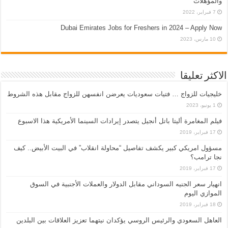
والمؤهلات
7 فبراير، 2022
Dubai Emirates Jobs for Freshers in 2024 – Apply Now
10 مارس، 2023
الاكثر تعليقا
خليجيات للزواج … فتيات سعوديات يعرضن انفسهن للزواج مقابل هذه الشروط
1 يونيو، 2023
فيلم المغامرة أليتا‭ ‬باتل أنجيل يتصدر إيرادات السينما الأمريكية هذا الاسبوع
17 فبراير، 2019
مسؤول امريكي كبير يكشف تفاصيل “محاولة انقلاب” في البيت الأبيض.. كيف
نجا ترامب؟
17 فبراير، 2019
انهيار سعر الجنيه السوداني مقابل الدولار والعملات الأجنبية في السوق
الموازي اليوم
18 فبراير، 2019
العاهل السعودي والرئيس الروسي يؤكدان نيتهما تعزيز العلاقات بين البلدين