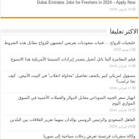
Dubai Emirates Jobs for Freshers in 2024 – Apply Now
10 مارس، 2023
الاكثر تعليقا
خليجيات للزواج … فتيات سعوديات يعرضن انفسهن للزواج مقابل هذه الشروط
1 يونيو، 2023
فيلم المغامرة أليتا‭ ‬باتل أنجيل يتصدر إيرادات السينما الأمريكية هذا الاسبوع
17 فبراير، 2019
مسؤول امريكي كبير يكشف تفاصيل “محاولة انقلاب” في البيت الأبيض.. كيف
نجا ترامب؟
17 فبراير، 2019
انهيار سعر الجنيه السوداني مقابل الدولار والعملات الأجنبية في السوق
الموازي اليوم
18 فبراير، 2019
العاهل السعودي والرئيس الروسي يؤكدان نيتهما تعزيز العلاقات بين البلدين
19 فبراير، 2019
وكالة سفريات فرنسية تعرض رحلات سياحية إلى سوريا