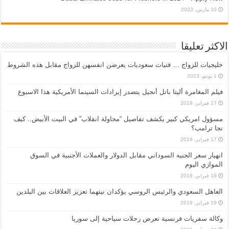
10 مارس، 2023
الاكثر تعليقا
خليجيات للزواج … فتيات سعوديات يعرضن انفسهن للزواج مقابل هذه الشروط
1 يونيو، 2023
فيلم المغامرة أليتا‭ ‬باتل أنجيل يتصدر إيرادات السينما الأمريكية هذا الاسبوع
17 فبراير، 2019
مسؤول امريكي كبير يكشف تفاصيل “محاولة انقلاب” في البيت الأبيض.. كيف
نجا ترامب؟
17 فبراير، 2019
انهيار سعر الجنيه السوداني مقابل الدولار والعملات الأجنبية في السوق
الموازي اليوم
18 فبراير، 2019
العاهل السعودي والرئيس الروسي يؤكدان نيتهما تعزيز العلاقات بين البلدين
19 فبراير، 2019
وكالة سفريات فرنسية تعرض رحلات سياحية إلى سوريا