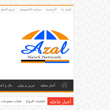
إتصل بنا
الرئيسية
سياسة الخصوصية
فريق العمل
أخبار محلية
عربي و دولي
مال و أعم
خليجيات للزواج … فتيات سعوديات 
أخبار عاجلة