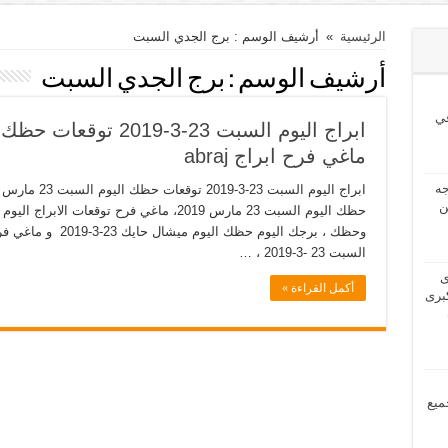
الرئيسية
»
أرشيف الوسم : برج الجدي السبت
أرشيف الوسم :
برج الجدي السبت
ي
ماغي فرح ابراج abraj
2024 بحاجه
ن
السبت 23 -3-2019 ، …
2024 لدى
أكمل القراءة »
برى
مل جميع