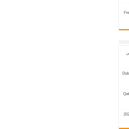
Fr
ن
Dub
Qat