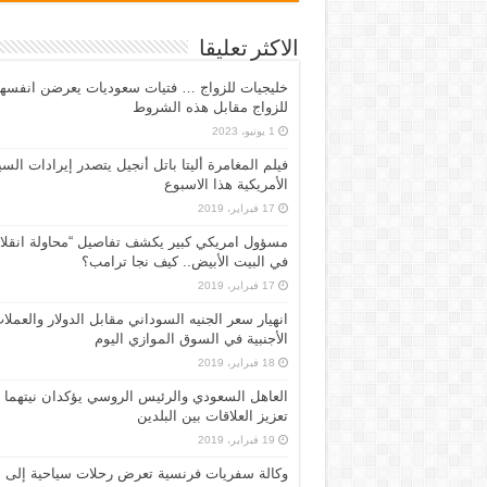
الاكثر تعليقا
خليجيات للزواج … فتيات سعوديات يعرضن انفسه
للزواج مقابل هذه الشروط
1 يونيو، 2023
فيلم المغامرة أليتا‭ ‬باتل أنجيل يتصدر إيرادات ال
الأمريكية هذا الاسبوع
17 فبراير، 2019
مسؤول امريكي كبير يكشف تفاصيل “محاولة انقلا
في البيت الأبيض.. كيف نجا ترامب؟
17 فبراير، 2019
انهيار سعر الجنيه السوداني مقابل الدولار والعملا
الأجنبية في السوق الموازي اليوم
18 فبراير، 2019
العاهل السعودي والرئيس الروسي يؤكدان نيتهما
تعزيز العلاقات بين البلدين
19 فبراير، 2019
وكالة سفريات فرنسية تعرض رحلات سياحية إلى