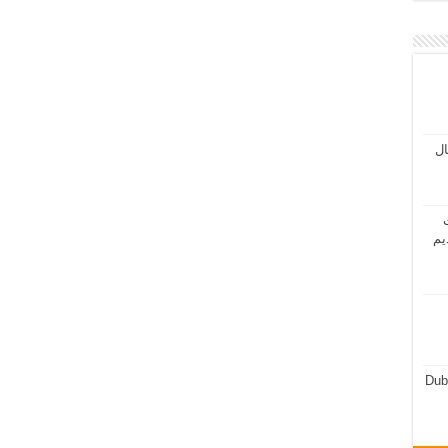
مال
ت
يم
Dub