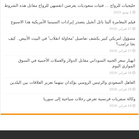
خليجيات للزواج … فتيات سعوديات يعرضن انفسهن للزواج مقابل هذه الشروط
1 يونيو، 2023
فيلم المغامرة أليتا‭ ‬باتل أنجيل يتصدر إيرادات السينما الأمريكية هذا الاسبوع
17 فبراير، 2019
مسؤول امريكي كبير يكشف تفاصيل “محاولة انقلاب” في البيت الأبيض.. كيف
نجا ترامب؟
17 فبراير، 2019
انهيار سعر الجنيه السوداني مقابل الدولار والعملات الأجنبية في السوق
الموازي اليوم
18 فبراير، 2019
العاهل السعودي والرئيس الروسي يؤكدان نيتهما تعزيز العلاقات بين البلدين
19 فبراير، 2019
وكالة سفريات فرنسية تعرض رحلات سياحية إلى سوريا
19 فبراير، 2019