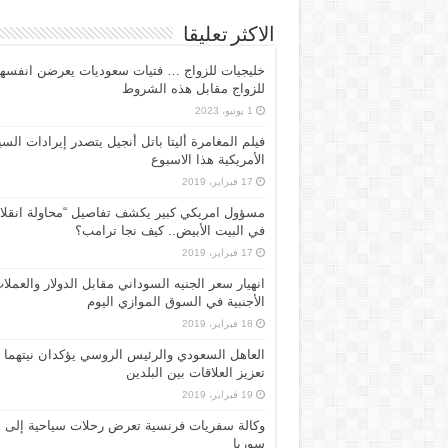
الاكثر تعليقا
خليجيات للزواج … فتيات سعوديات يعرضن انفسه
للزواج مقابل هذه الشروط
1 يونيو، 2023
فيلم المغامرة أليتا‭ ‬باتل أنجيل يتصدر إيرادات ال
الأمريكية هذا الاسبوع
17 فبراير، 2019
مسؤول امريكي كبير يكشف تفاصيل “محاولة انقلا
في البيت الأبيض.. كيف نجا ترامب؟
17 فبراير، 2019
انهيار سعر الجنيه السوداني مقابل الدولار والعملا
الأجنبية في السوق الموازي اليوم
18 فبراير، 2019
العاهل السعودي والرئيس الروسي يؤكدان نيتهما
تعزيز العلاقات بين البلدين
19 فبراير، 2019
وكالة سفريات فرنسية تعرض رحلات سياحية إلى
سوريا