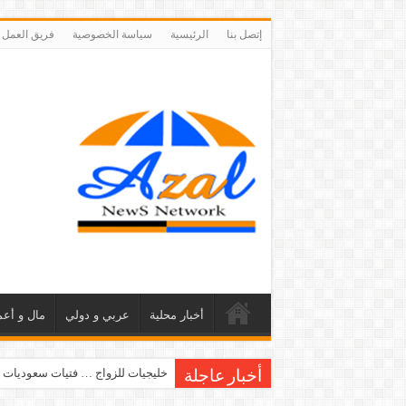
إتصل بنا
الرئيسية
سياسة الخصوصية
فريق العمل
أخبار محلية
عربي و دولي
مال و أعم
خليجيات للزواج … فتيات سعوديات 
أخبار عاجلة