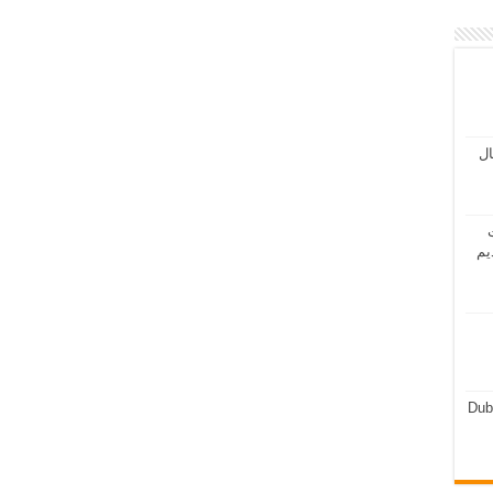
مال
ت
يم
Dub