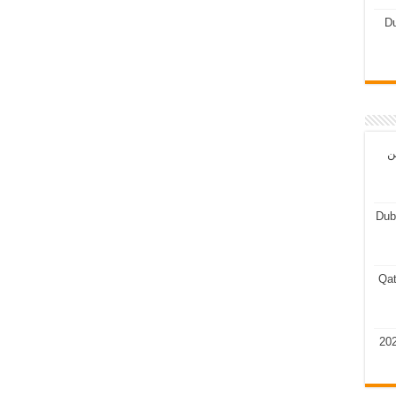
Du
ن
Dub
Qat