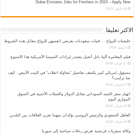
Dubai Emirates Jobs for Freshers in 2024 – Apply Now
10 مارس، 2023
الاكثر تعليقا
خليجيات للزواج … فتيات سعوديات يعرضن انفسهن للزواج مقابل هذه الشروط
1 يونيو، 2023
فيلم المغامرة أليتا‭ ‬باتل أنجيل يتصدر إيرادات السينما الأمريكية هذا الاسبوع
17 فبراير، 2019
مسؤول امريكي كبير يكشف تفاصيل “محاولة انقلاب” في البيت الأبيض.. كيف
نجا ترامب؟
17 فبراير، 2019
انهيار سعر الجنيه السوداني مقابل الدولار والعملات الأجنبية في السوق
الموازي اليوم
18 فبراير، 2019
العاهل السعودي والرئيس الروسي يؤكدان نيتهما تعزيز العلاقات بين البلدين
19 فبراير، 2019
وكالة سفريات فرنسية تعرض رحلات سياحية إلى سوريا