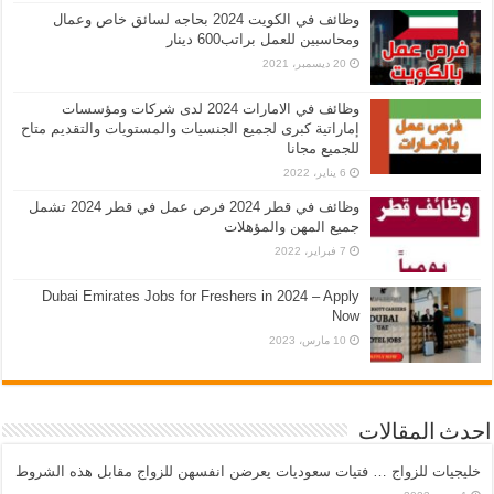
وظائف في الكويت 2024 بحاجه لسائق خاص وعمال
ومحاسبين للعمل براتب600 دينار
20 ديسمبر، 2021
وظائف في الامارات 2024 لدى شركات ومؤسسات
إماراتية كبرى لجميع الجنسيات والمستويات والتقديم متاح
للجميع مجانا
6 يناير، 2022
وظائف في قطر 2024 فرص عمل في قطر 2024 تشمل
جميع المهن والمؤهلات
7 فبراير، 2022
Dubai Emirates Jobs for Freshers in 2024 – Apply
Now
10 مارس، 2023
احدث المقالات
خليجيات للزواج … فتيات سعوديات يعرضن انفسهن للزواج مقابل هذه الشروط