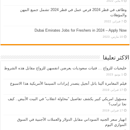
6 يناير، 2022
وظائف في قطر 2024 فرص عمل في قطر 2024 تشمل جميع المهن
والمؤهلات
7 فبراير، 2022
Dubai Emirates Jobs for Freshers in 2024 – Apply Now
10 مارس، 2023
الاكثر تعليقا
خليجيات للزواج … فتيات سعوديات يعرضن انفسهن للزواج مقابل هذه الشروط
1 يونيو، 2023
فيلم المغامرة أليتا‭ ‬باتل أنجيل يتصدر إيرادات السينما الأمريكية هذا الاسبوع
17 فبراير، 2019
مسؤول امريكي كبير يكشف تفاصيل “محاولة انقلاب” في البيت الأبيض.. كيف
نجا ترامب؟
17 فبراير، 2019
انهيار سعر الجنيه السوداني مقابل الدولار والعملات الأجنبية في السوق
الموازي اليوم