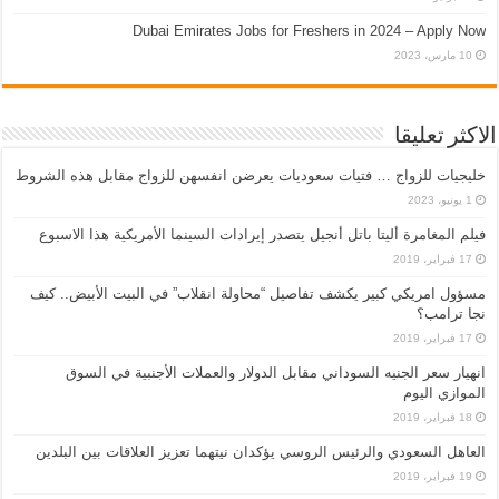
Dubai Emirates Jobs for Freshers in 2024 – Apply Now
10 مارس، 2023
الاكثر تعليقا
خليجيات للزواج … فتيات سعوديات يعرضن انفسهن للزواج مقابل هذه الشروط
1 يونيو، 2023
فيلم المغامرة أليتا‭ ‬باتل أنجيل يتصدر إيرادات السينما الأمريكية هذا الاسبوع
17 فبراير، 2019
مسؤول امريكي كبير يكشف تفاصيل “محاولة انقلاب” في البيت الأبيض.. كيف
نجا ترامب؟
17 فبراير، 2019
انهيار سعر الجنيه السوداني مقابل الدولار والعملات الأجنبية في السوق
الموازي اليوم
18 فبراير، 2019
العاهل السعودي والرئيس الروسي يؤكدان نيتهما تعزيز العلاقات بين البلدين
19 فبراير، 2019