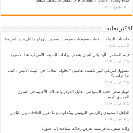
Dubai Emirates Jobs for Freshers in 2024 – Apply Now
10 مارس، 2023
الاكثر تعليقا
خليجيات للزواج … فتيات سعوديات يعرضن انفسهن للزواج مقابل هذه الشروط
1 يونيو، 2023
فيلم المغامرة أليتا‭ ‬باتل أنجيل يتصدر إيرادات السينما الأمريكية هذا الاسبوع
17 فبراير، 2019
مسؤول امريكي كبير يكشف تفاصيل “محاولة انقلاب” في البيت الأبيض.. كيف
نجا ترامب؟
17 فبراير، 2019
انهيار سعر الجنيه السوداني مقابل الدولار والعملات الأجنبية في السوق
الموازي اليوم
18 فبراير، 2019
العاهل السعودي والرئيس الروسي يؤكدان نيتهما تعزيز العلاقات بين البلدين
19 فبراير، 2019
وكالة سفريات فرنسية تعرض رحلات سياحية إلى سوريا