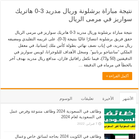
نتيجة مباراة برشلونة وريال مدريد 3-0 هاتريك
سواريز في مرمى الريال
نتيجة مباراة برشلونة وريال مدريد 3-0 هاتريك سواريز في مرمى الريال
حقق فريق برشلونة انتصارًا غاليًا بنتيجة (3-0)، على غريمه التقليدي ومضيفه
ريال مدريد، في إياب نصف نهائي بطولة كأس ملك إسبانيا، في معقل
الملكي “سانتياجو برنابيو”. وسجل الأهداف للبلوجرانا، لويس سواريز في
الدقيقتين (50 و73)، فيما تكفل رافائيل فاران، مدافع ريال مدريد بهدف آخر
بالخطأ في مرماه في الدقيقة …
أكمل القراءة »
الأشهر
الأخيرة
تعليقات
الوسوم
وظائف في السعودية 2024 وظائف متنوعة وفرص عمل
في السعودية لعام 2024
7 فبراير، 2022
وظائف في الكويت 2024 بحاجه لسائق خاص وعمال