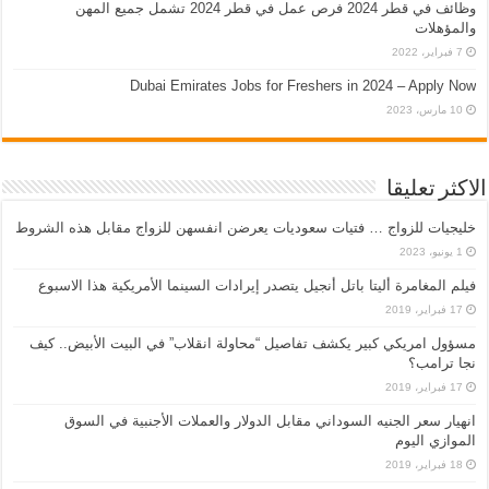
وظائف في قطر 2024 فرص عمل في قطر 2024 تشمل جميع المهن
والمؤهلات
7 فبراير، 2022
Dubai Emirates Jobs for Freshers in 2024 – Apply Now
10 مارس، 2023
الاكثر تعليقا
خليجيات للزواج … فتيات سعوديات يعرضن انفسهن للزواج مقابل هذه الشروط
1 يونيو، 2023
فيلم المغامرة أليتا‭ ‬باتل أنجيل يتصدر إيرادات السينما الأمريكية هذا الاسبوع
17 فبراير، 2019
مسؤول امريكي كبير يكشف تفاصيل “محاولة انقلاب” في البيت الأبيض.. كيف
نجا ترامب؟
17 فبراير، 2019
انهيار سعر الجنيه السوداني مقابل الدولار والعملات الأجنبية في السوق
الموازي اليوم
18 فبراير، 2019