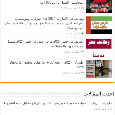
ومحاسبين للعمل براتب600 دينار
20 ديسمبر، 2021
وظائف في الامارات 2024 لدى شركات ومؤسسات
إماراتية كبرى لجميع الجنسيات والمستويات والتقديم متاح
للجميع مجانا
6 يناير، 2022
وظائف في قطر 2024 فرص عمل في قطر 2024 تشمل
جميع المهن والمؤهلات
7 فبراير، 2022
Dubai Emirates Jobs for Freshers in 2024 – Apply
Now
10 مارس، 2023
احدث المقالات
خليجيات للزواج … فتيات سعوديات يعرضن انفسهن للزواج مقابل هذه الشروط
1 يونيو، 2023