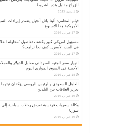
للزواج مقابل هذه الشروط
1 يونيو، 2023
فيلم المغامرة أليتا‭ ‬باتل أنجيل يتصدر إيرادات ال
الأمريكية هذا الاسبوع
17 فبراير، 2019
مسؤول امريكي كبير يكشف تفاصيل “محاولة انقلا
في البيت الأبيض.. كيف نجا ترامب؟
17 فبراير، 2019
انهيار سعر الجنيه السوداني مقابل الدولار والعملا
الأجنبية في السوق الموازي اليوم
18 فبراير، 2019
العاهل السعودي والرئيس الروسي يؤكدان نيتهما
تعزيز العلاقات بين البلدين
19 فبراير، 2019
وكالة سفريات فرنسية تعرض رحلات سياحية إلى
سوريا
19 فبراير، 2019