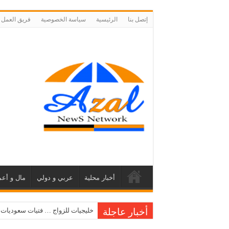
إتصل بنا
الرئيسية
سياسة الخصوصية
فريق العمل
أخبار محلية
عربي و دولي
مال و أعم
أخبار عاجلة
خليجيات للزواج … فتيات سعوديات