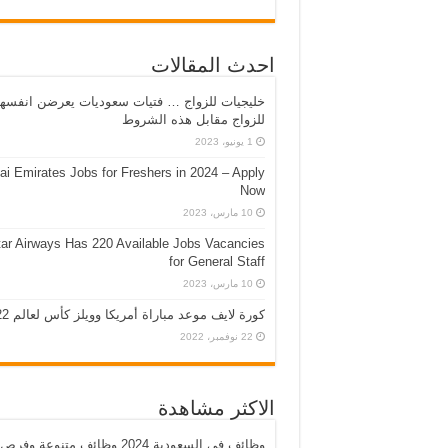
احدث المقالات
خليجيات للزواج … فتيات سعوديات يعرضن انفسه
للزواج مقابل هذه الشروط
1 يونيو، 2023
ai Emirates Jobs for Freshers in 2024 – Apply
Now
10 مارس، 2023
ar Airways Has 220 Available Jobs Vacancies
for General Staff
10 مارس، 2023
كورة لايف موعد مباراة أمريكا وويلز كأس لعالم 2022
22 نوفمبر، 2022
الاكثر مشاهدة
وظائف في السعودية 2024 وظائف متنوعة وفرص