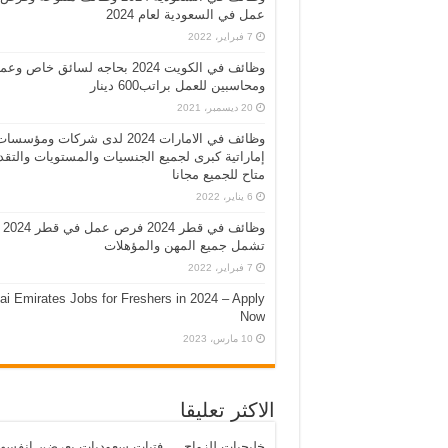
عمل في السعودية لعام 2024
7 فبراير، 2022
وظائف في الكويت 2024 بحاجه لسائق خاص وع
ومحاسبين للعمل براتب600 دينار
20 ديسمبر، 2021
وظائف في الامارات 2024 لدى شركات ومؤسسا
إماراتية كبرى لجميع الجنسيات والمستويات والتقد
متاح للجميع مجانا
6 يناير، 2022
وظائف في قطر 2024 فرص عمل في قطر 2024
تشمل جميع المهن والمؤهلات
7 فبراير، 2022
ai Emirates Jobs for Freshers in 2024 – Apply
Now
10 مارس، 2023
الاكثر تعليقا
خليجيات للزواج … فتيات سعوديات يعرضن انفسه