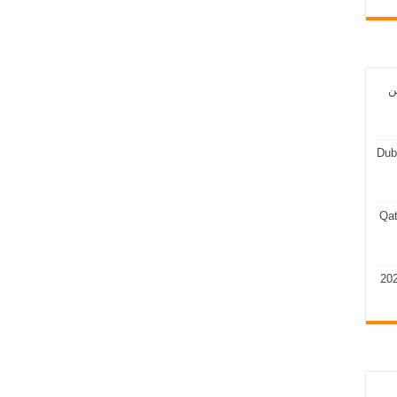
ن
Dub
Qat