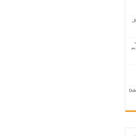
مال
ت
يم
Dub
ن