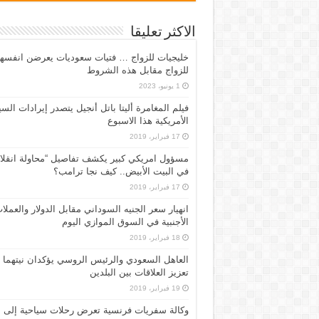
الاكثر تعليقا
خليجيات للزواج … فتيات سعوديات يعرضن انفسه
للزواج مقابل هذه الشروط
1 يونيو، 2023
فيلم المغامرة أليتا‭ ‬باتل أنجيل يتصدر إيرادات ال
الأمريكية هذا الاسبوع
17 فبراير، 2019
مسؤول امريكي كبير يكشف تفاصيل “محاولة انقلا
في البيت الأبيض.. كيف نجا ترامب؟
17 فبراير، 2019
انهيار سعر الجنيه السوداني مقابل الدولار والعملا
الأجنبية في السوق الموازي اليوم
18 فبراير، 2019
العاهل السعودي والرئيس الروسي يؤكدان نيتهما
تعزيز العلاقات بين البلدين
19 فبراير، 2019
وكالة سفريات فرنسية تعرض رحلات سياحية إلى