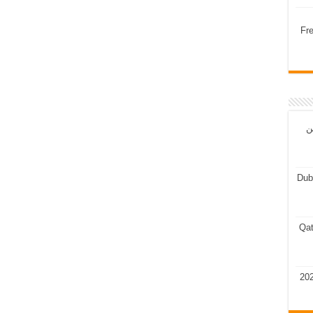
Fr
ن
Dub
Qat