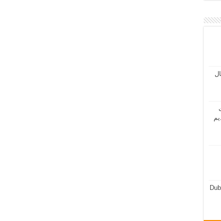
مال
ت
يم
Dub