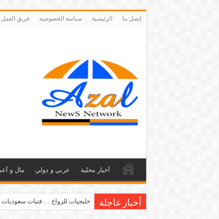
إتصل بنا
الرئيسية
سياسة الخصوصية
فريق العمل
أخبار محلية
عربي و دولي
مال و أعم
خليجيات للزواج … فتيات سعوديات 
أخبار عاجلة