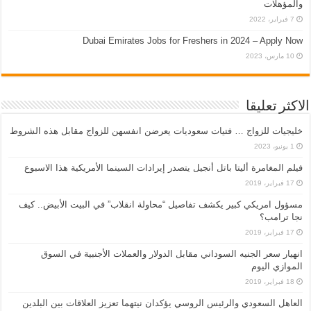
والمؤهلات
7 فبراير، 2022
Dubai Emirates Jobs for Freshers in 2024 – Apply Now
10 مارس، 2023
الاكثر تعليقا
خليجيات للزواج … فتيات سعوديات يعرضن انفسهن للزواج مقابل هذه الشروط
1 يونيو، 2023
فيلم المغامرة أليتا‭ ‬باتل أنجيل يتصدر إيرادات السينما الأمريكية هذا الاسبوع
17 فبراير، 2019
مسؤول امريكي كبير يكشف تفاصيل “محاولة انقلاب” في البيت الأبيض.. كيف
نجا ترامب؟
17 فبراير، 2019
انهيار سعر الجنيه السوداني مقابل الدولار والعملات الأجنبية في السوق
الموازي اليوم
18 فبراير، 2019
العاهل السعودي والرئيس الروسي يؤكدان نيتهما تعزيز العلاقات بين البلدين