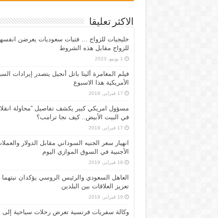
الاكثر تعليقا
خليجيات للزواج … فتيات سعوديات يعرضن انفسه
للزواج مقابل هذه الشروط
1 يونيو، 2023
فيلم المغامرة أليتا‭ ‬باتل أنجيل يتصدر إيرادات ال
الأمريكية هذا الاسبوع
17 فبراير، 2019
مسؤول امريكي كبير يكشف تفاصيل “محاولة انقلا
في البيت الأبيض.. كيف نجا ترامب؟
17 فبراير، 2019
انهيار سعر الجنيه السوداني مقابل الدولار والعملا
الأجنبية في السوق الموازي اليوم
18 فبراير، 2019
العاهل السعودي والرئيس الروسي يؤكدان نيتهما
تعزيز العلاقات بين البلدين
19 فبراير، 2019
وكالة سفريات فرنسية تعرض رحلات سياحية إلى