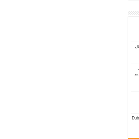
مال
ت
يم
Dub