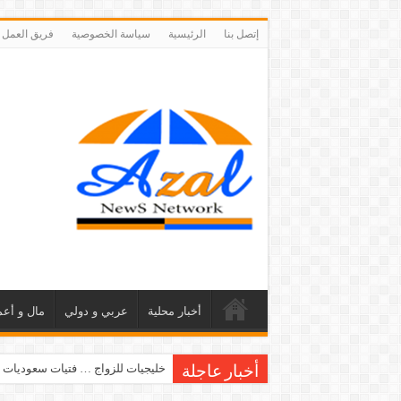
إتصل بنا
الرئيسية
سياسة الخصوصية
فريق العمل
أخبار محلية
عربي و دولي
مال و أعم
خليجيات للزواج … فتيات سعوديات 
أخبار عاجلة