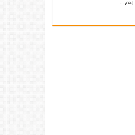
إعلام …