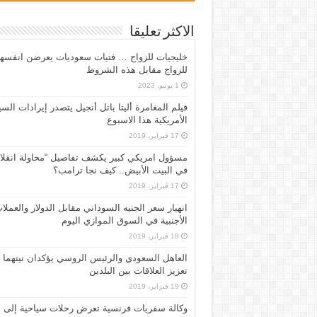
الاكثر تعليقا
خليجيات للزواج … فتيات سعوديات يعرضن انفسه
للزواج مقابل هذه الشروط
1 يونيو، 2023
فيلم المغامرة أليتا‭ ‬باتل أنجيل يتصدر إيرادات ال
الأمريكية هذا الاسبوع
17 فبراير، 2019
مسؤول امريكي كبير يكشف تفاصيل “محاولة انقلا
في البيت الأبيض.. كيف نجا ترامب؟
17 فبراير، 2019
انهيار سعر الجنيه السوداني مقابل الدولار والعملا
الأجنبية في السوق الموازي اليوم
18 فبراير، 2019
العاهل السعودي والرئيس الروسي يؤكدان نيتهما
تعزيز العلاقات بين البلدين
19 فبراير، 2019
وكالة سفريات فرنسية تعرض رحلات سياحية إلى