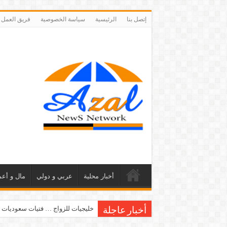
إتصل بنا
الرئيسية
سياسة الخصوصية
فريق العمل
أخبار محلية
عربي و دولي
مال و أعم
خليجيات للزواج … فتيات سعوديات 
أخبار عاجلة