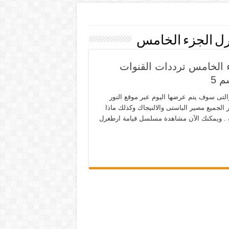
 الجزء الخامس ترددات القنوات
أرطغرل الحلقة 141 من المسلسل والتى سوف يتم عرضها اليوم عبر موقع النور
جميع مصير الباستى والالنيجاك وكذلك ماذا
اك . ويمكنك الآن مشاهدة مسلسل قيامة ارطغرل