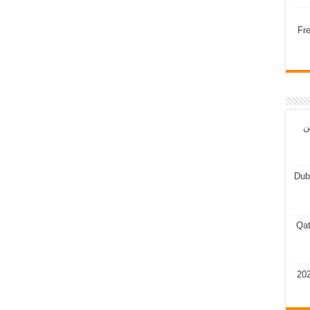
Fr
ن
Dub
Qat