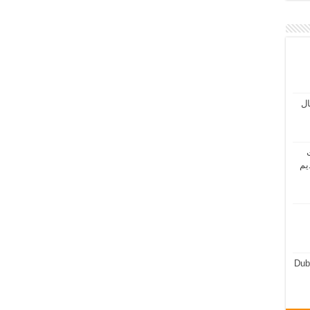
مال
ت
يم
Dub