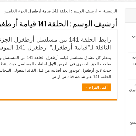
الرئيسية
»
أرشيف الوسم : الحلقة 141 قيامة أرطغرل الجزء الخامس
أرشيف الوسم :
الحلقة 141 قيامة أرطغرل الجزء الخامس
ي
رابط الحلقة 141 من مسلسل أرطغرل
الناقلة لـ”قيامة أرطغرل” ارطغرل 141 الموسم 5
2024 بحاجه
ينتظر كل عشاق مسلسل قيامة 
ن
صاحب الحق الحصرى فى العرض الاول لحلقات المسلسل حيث ينتظر ال
حدث لابن أرطغرل غوندوز بعد أصابته من قبل القائد المغولى الينج
الحلقة 141 عبر شاشة قناة تي ار تي …
2024 لدى
أكمل القراءة »
برى
مل جميع