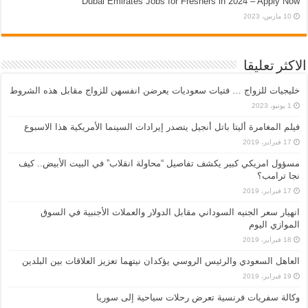
Dubai Emirates Jobs for Freshers in 2024 – Apply Now
10 مارس، 2023
الاكثر تعليقا
خليجيات للزواج … فتيات سعوديات يعرضن انفسهن للزواج مقابل هذه الشروط
1 يونيو، 2023
فيلم المغامرة أليتا‭ ‬باتل أنجيل يتصدر إيرادات السينما الأمريكية هذا الاسبوع
17 فبراير، 2019
مسؤول امريكي كبير يكشف تفاصيل “محاولة انقلاب” في البيت الأبيض.. كيف
نجا ترامب؟
17 فبراير، 2019
انهيار سعر الجنيه السوداني مقابل الدولار والعملات الأجنبية في السوق
الموازي اليوم
18 فبراير، 2019
العاهل السعودي والرئيس الروسي يؤكدان نيتهما تعزيز العلاقات بين البلدين
19 فبراير، 2019
وكالة سفريات فرنسية تعرض رحلات سياحية إلى سوريا