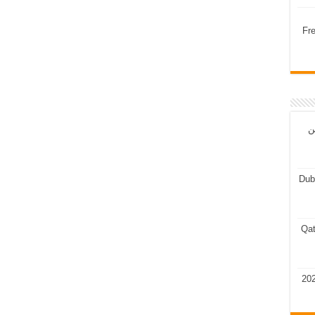
Fr
ن
Dub
Qat