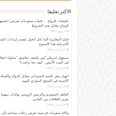
الاكثر تعليقا
خليجيات للزواج … فتيات سعوديات يعرضن انفسه
للزواج مقابل هذه الشروط
1 يونيو، 2023
فيلم المغامرة أليتا‭ ‬باتل أنجيل يتصدر إيرادات ال
الأمريكية هذا الاسبوع
17 فبراير، 2019
مسؤول امريكي كبير يكشف تفاصيل “محاولة انقلا
في البيت الأبيض.. كيف نجا ترامب؟
17 فبراير، 2019
انهيار سعر الجنيه السوداني مقابل الدولار والعملا
الأجنبية في السوق الموازي اليوم
18 فبراير، 2019
العاهل السعودي والرئيس الروسي يؤكدان نيتهما
تعزيز العلاقات بين البلدين
19 فبراير، 2019
وكالة سفريات فرنسية تعرض رحلات سياحية إلى