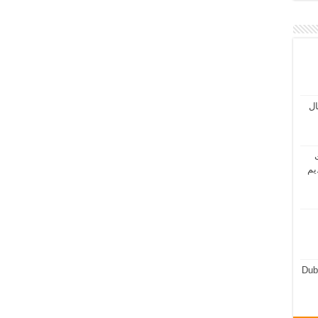
مال
ت
يم
Dub