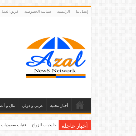
إتصل بنا
الرئيسية
سياسة الخصوصية
فريق العمل
أخبار محلية
عربي و دولي
مال و أعم
خليجيات للزواج … فتيات سعوديات 
أخبار عاجلة