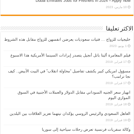
Dubai Emirates Jobs for Freshers in 2024 – Apply Now
10 مارس، 2023
الاكثر تعليقا
خليجيات للزواج … فتيات سعوديات يعرضن انفسهن للزواج مقابل هذه الشروط
1 يونيو، 2023
فيلم المغامرة أليتا‭ ‬باتل أنجيل يتصدر إيرادات السينما الأمريكية هذا الاسبوع
17 فبراير، 2019
مسؤول امريكي كبير يكشف تفاصيل “محاولة انقلاب” في البيت الأبيض.. كيف
نجا ترامب؟
17 فبراير، 2019
انهيار سعر الجنيه السوداني مقابل الدولار والعملات الأجنبية في السوق
الموازي اليوم
18 فبراير، 2019
العاهل السعودي والرئيس الروسي يؤكدان نيتهما تعزيز العلاقات بين البلدين
19 فبراير، 2019
وكالة سفريات فرنسية تعرض رحلات سياحية إلى سوريا