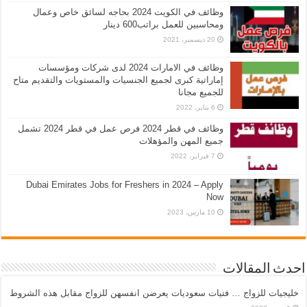
وظائف في الكويت 2024 بحاجه لسائق خاص وعمال
ومحاسبين للعمل براتب600 دينار
20 ديسمبر، 2021
وظائف في الامارات 2024 لدى شركات ومؤسسات
إماراتية كبرى لجميع الجنسيات والمستويات والتقديم متاح
للجميع مجانا
6 يناير، 2022
وظائف في قطر 2024 فرص عمل في قطر 2024 تشمل
جميع المهن والمؤهلات
7 فبراير، 2022
Dubai Emirates Jobs for Freshers in 2024 – Apply
Now
10 مارس، 2023
احدث المقالات
خليجيات للزواج … فتيات سعوديات يعرضن انفسهن للزواج مقابل هذه الشروط