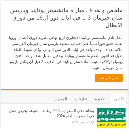
ملخص واهداف مباراة مانشستر يونايتد وباريس
سان جيرمان 3-1 في اياب دور ال16 من دوري
الابطال
تأهل نادي مانشستر يونايتد الإنجليزي لربع نهائي بطولة دوري أبطال أوروبا
بعدما حقق فوزاً ثميناً على حساب مضيفه باريس سان جيرمان الفرنسي
بثلاثة أهداف لهدف واحد في إياب الدور ثمن النهائي. وكان شوط اللقاء
الأول قد انتهى بتقدم مانشستر يونايتد بهدفين مقابل هدف واحد. افتتح
روميلو لوكاكو النتيجة لمانشستر يونايتد في الدقيقة 2 قبل أن يعادل باريس
سان جيرمان النتيجة …
أكمل القراءة »
الأشهر
الأخيرة
تعليقات
الوسوم
وظائف في السعودية 2024 وظائف متنوعة وفرص عمل
في السعودية لعام 2024
7 فبراير، 2022