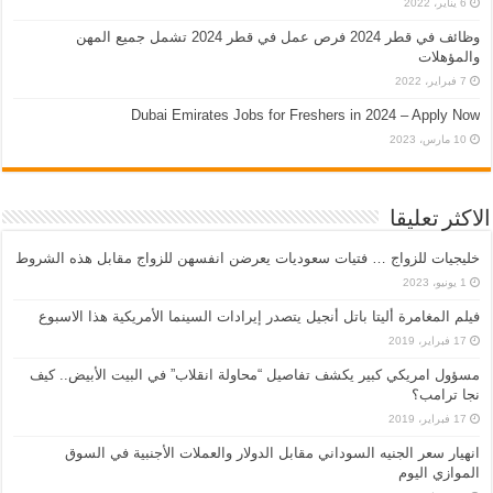
6 يناير، 2022
وظائف في قطر 2024 فرص عمل في قطر 2024 تشمل جميع المهن
والمؤهلات
7 فبراير، 2022
Dubai Emirates Jobs for Freshers in 2024 – Apply Now
10 مارس، 2023
الاكثر تعليقا
خليجيات للزواج … فتيات سعوديات يعرضن انفسهن للزواج مقابل هذه الشروط
1 يونيو، 2023
فيلم المغامرة أليتا‭ ‬باتل أنجيل يتصدر إيرادات السينما الأمريكية هذا الاسبوع
17 فبراير، 2019
مسؤول امريكي كبير يكشف تفاصيل “محاولة انقلاب” في البيت الأبيض.. كيف
نجا ترامب؟
17 فبراير، 2019
انهيار سعر الجنيه السوداني مقابل الدولار والعملات الأجنبية في السوق
الموازي اليوم