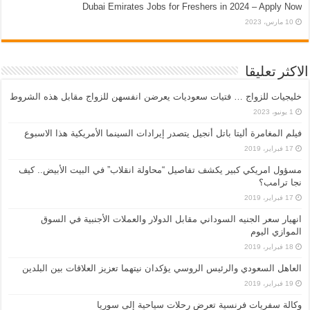
Dubai Emirates Jobs for Freshers in 2024 – Apply Now
10 مارس، 2023
الاكثر تعليقا
خليجيات للزواج … فتيات سعوديات يعرضن انفسهن للزواج مقابل هذه الشروط
1 يونيو، 2023
فيلم المغامرة أليتا‭ ‬باتل أنجيل يتصدر إيرادات السينما الأمريكية هذا الاسبوع
17 فبراير، 2019
مسؤول امريكي كبير يكشف تفاصيل “محاولة انقلاب” في البيت الأبيض.. كيف
نجا ترامب؟
17 فبراير، 2019
انهيار سعر الجنيه السوداني مقابل الدولار والعملات الأجنبية في السوق
الموازي اليوم
18 فبراير، 2019
العاهل السعودي والرئيس الروسي يؤكدان نيتهما تعزيز العلاقات بين البلدين
19 فبراير، 2019
وكالة سفريات فرنسية تعرض رحلات سياحية إلى سوريا