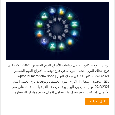
برجك اليوم جاكلين عقيقي توقعات الأبراج اليوم الخميس 27/5/2021 ماغي
فرح حظك اليوم حظك اليوم ماغي فرح توقعات الأبراج اليوم الخميس
27/5/2021 جاكلين عقيقي برجك اليوم [lwptoc numeration=”none”
title=”محتوى المقال”] الابراج اليوم الخميس وتوقعات برج الحمل اليوم
27/5/2021 مهنياً: سيكون اليوم يومًا مزدحمًا للغاية بالنسبة لك على صعيد
الأعمال. إذا كنت تقوم بعمل ما ، فحاول إكمال جميع مهامك المنتظرة …
أكمل القراءة »