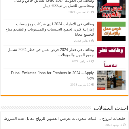
وظائف في الكويت 2024 بحاجه لسائق خاص وعمال
ومحاسبين للعمل براتب600 دينار
20 ديسمبر، 2021
وظائف في الامارات 2024 لدى شركات ومؤسسات
إماراتية كبرى لجميع الجنسيات والمستويات والتقديم متاح
للجميع مجانا
6 يناير، 2022
وظائف في قطر 2024 فرص عمل في قطر 2024 تشمل
جميع المهن والمؤهلات
7 فبراير، 2022
Dubai Emirates Jobs for Freshers in 2024 – Apply
Now
10 مارس، 2023
احدث المقالات
خليجيات للزواج … فتيات سعوديات يعرضن انفسهن للزواج مقابل هذه الشروط
1 يونيو، 2023