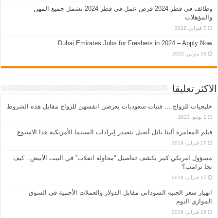
وظائف في قطر 2024 فرص عمل في قطر 2024 تشمل جميع المهن
والمؤهلات
7 فبراير، 2022
Dubai Emirates Jobs for Freshers in 2024 – Apply Now
10 مارس، 2023
الاكثر تعليقا
خليجيات للزواج … فتيات سعوديات يعرضن انفسهن للزواج مقابل هذه الشروط
1 يونيو، 2023
فيلم المغامرة أليتا‭ ‬باتل أنجيل يتصدر إيرادات السينما الأمريكية هذا الاسبوع
17 فبراير، 2019
مسؤول امريكي كبير يكشف تفاصيل “محاولة انقلاب” في البيت الأبيض.. كيف
نجا ترامب؟
17 فبراير، 2019
انهيار سعر الجنيه السوداني مقابل الدولار والعملات الأجنبية في السوق
الموازي اليوم
18 فبراير، 2019