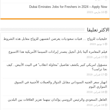
Dubai Emirates Jobs for Freshers in 2024 – Apply Now
10 مارس، 2023
الاكثر تعليقا
خليجيات للزواج … فتيات سعوديات يعرضن انفسهن للزواج مقابل هذه الشروط
1 يونيو، 2023
فيلم المغامرة أليتا‭ ‬باتل أنجيل يتصدر إيرادات السينما الأمريكية هذا الاسبوع
17 فبراير، 2019
مسؤول امريكي كبير يكشف تفاصيل “محاولة انقلاب” في البيت الأبيض.. كيف
نجا ترامب؟
17 فبراير، 2019
انهيار سعر الجنيه السوداني مقابل الدولار والعملات الأجنبية في السوق
الموازي اليوم
18 فبراير، 2019
العاهل السعودي والرئيس الروسي يؤكدان نيتهما تعزيز العلاقات بين البلدين
19 فبراير، 2019