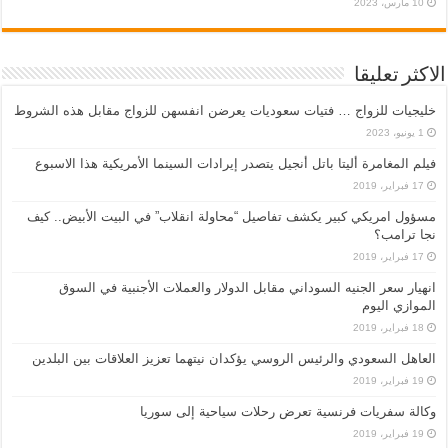
10 مارس، 2023
الاكثر تعليقا
خليجيات للزواج … فتيات سعوديات يعرضن انفسهن للزواج مقابل هذه الشروط
1 يونيو، 2023
فيلم المغامرة أليتا‭ ‬باتل أنجيل يتصدر إيرادات السينما الأمريكية هذا الاسبوع
17 فبراير، 2019
مسؤول امريكي كبير يكشف تفاصيل “محاولة انقلاب” في البيت الأبيض.. كيف
نجا ترامب؟
17 فبراير، 2019
انهيار سعر الجنيه السوداني مقابل الدولار والعملات الأجنبية في السوق
الموازي اليوم
18 فبراير، 2019
العاهل السعودي والرئيس الروسي يؤكدان نيتهما تعزيز العلاقات بين البلدين
19 فبراير، 2019
وكالة سفريات فرنسية تعرض رحلات سياحية إلى سوريا
19 فبراير، 2019