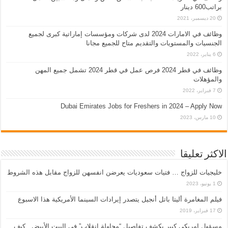
براتب600 دينار
20 ديسمبر، 2021
وظائف في الامارات 2024 لدى شركات ومؤسسات إماراتية كبرى لجميع
الجنسيات والمستويات والتقديم متاح للجميع مجانا
6 يناير، 2022
وظائف في قطر 2024 فرص عمل في قطر 2024 تشمل جميع المهن
والمؤهلات
7 فبراير، 2022
Dubai Emirates Jobs for Freshers in 2024 – Apply Now
10 مارس، 2023
الاكثر تعليقا
خليجيات للزواج … فتيات سعوديات يعرضن انفسهن للزواج مقابل هذه الشروط
1 يونيو، 2023
فيلم المغامرة أليتا‭ ‬باتل أنجيل يتصدر إيرادات السينما الأمريكية هذا الاسبوع
17 فبراير، 2019
مسؤول امريكي كبير يكشف تفاصيل “محاولة انقلاب” في البيت الأبيض.. كيف