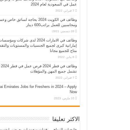
عمل في السعودية لعام 2024
7 فبراير، 2022
وظائف في الكويت 2024 بحاجه لسائق خاص وع
ومحاسبين للعمل براتب600 دينار
20 ديسمبر، 2021
وظائف في الامارات 2024 لدى شركات ومؤسسا
إماراتية كبرى لجميع الجنسيات والمستويات والتقد
متاح للجميع مجانا
6 يناير، 2022
وظائف في قطر 2024 فرص عمل في قطر 2024
تشمل جميع المهن والمؤهلات
7 فبراير، 2022
ai Emirates Jobs for Freshers in 2024 – Apply
Now
10 مارس، 2023
الاكثر تعليقا
خليجيات للزواج … فتيات سعوديات يعرضن انفسه