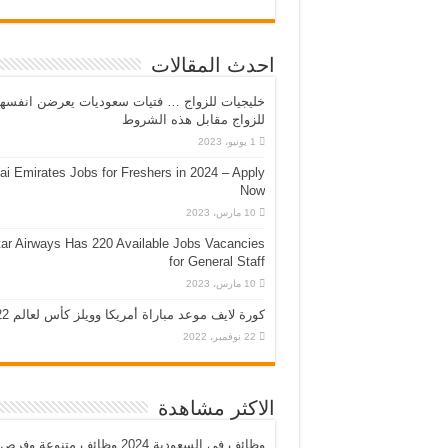
احدث المقالات
خليجيات للزواج … فتيات سعوديات يعرضن انفسه
للزواج مقابل هذه الشروط
1 يونيو، 2023
ai Emirates Jobs for Freshers in 2024 – Apply
Now
10 مارس، 2023
ar Airways Has 220 Available Jobs Vacancies
for General Staff
10 مارس، 2023
كورة لايف موعد مباراة أمريكا وويلز كأس لعالم 2022
22 نوفمبر، 2022
الاكثر مشاهدة
وظائف في السعودية 2024 وظائف متنوعة وفرص