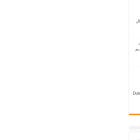
مال
ت
يم
Dub
ن