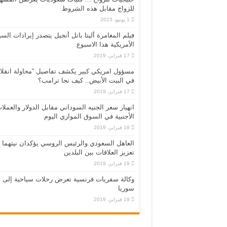
للزواج مقابل هذه الشروط
1 يونيو، 2023
فيلم المغامرة أليتا‭ ‬باتل أنجيل يتصدر إيرادات ال
الأمريكية هذا الاسبوع
17 فبراير، 2019
مسؤول امريكي كبير يكشف تفاصيل “محاولة انقلا
في البيت الأبيض.. كيف نجا ترامب؟
17 فبراير، 2019
انهيار سعر الجنيه السوداني مقابل الدولار والعملا
الأجنبية في السوق الموازي اليوم
18 فبراير، 2019
العاهل السعودي والرئيس الروسي يؤكدان نيتهما
تعزيز العلاقات بين البلدين
19 فبراير، 2019
وكالة سفريات فرنسية تعرض رحلات سياحية إلى
سوريا
19 فبراير، 2019