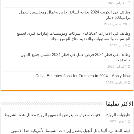
7 فبراير، 2022
وظائف في الكويت 2024 بحاجه لسائق خاص وعمال ومحاسبين للعمل
براتب600 دينار
20 ديسمبر، 2021
وظائف في الامارات 2024 لدى شركات ومؤسسات إماراتية كبرى لجميع
الجنسيات والمستويات والتقديم متاح للجميع مجانا
6 يناير، 2022
وظائف في قطر 2024 فرص عمل في قطر 2024 تشمل جميع المهن
والمؤهلات
7 فبراير، 2022
Dubai Emirates Jobs for Freshers in 2024 – Apply Now
10 مارس، 2023
الاكثر تعليقا
خليجيات للزواج … فتيات سعوديات يعرضن انفسهن للزواج مقابل هذه الشروط
1 يونيو، 2023
فيلم المغامرة أليتا‭ ‬باتل أنجيل يتصدر إيرادات السينما الأمريكية هذا الاسبوع