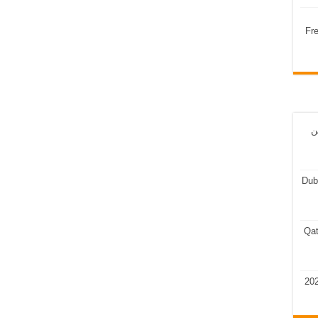
Fr
ن
Dub
Qat