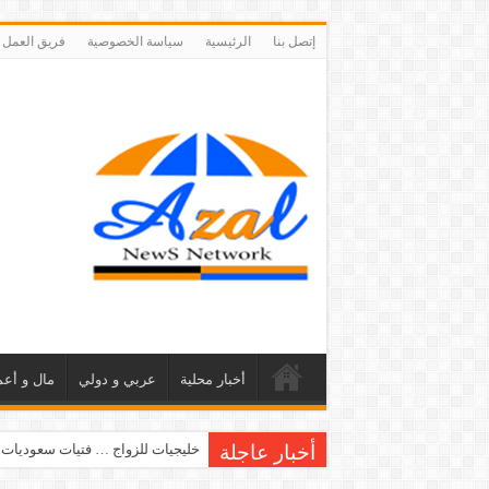
إتصل بنا
الرئيسية
سياسة الخصوصية
فريق العمل
أخبار محلية
عربي و دولي
مال و أعم
أخبار عاجلة
خليجيات للزواج … فتيات سعوديات