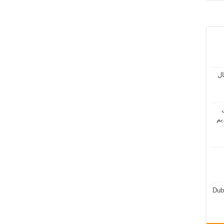
مال
ت
يم
Dub