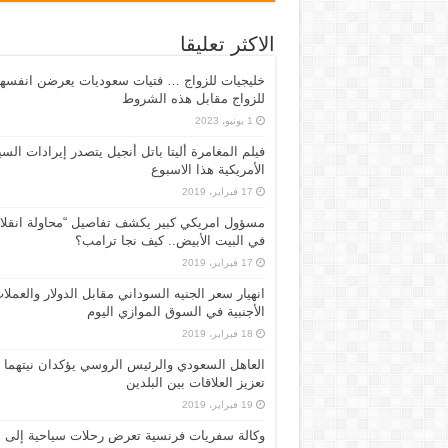
الاكثر تعليقا
خليجيات للزواج … فتيات سعوديات يعرضن انفسه
للزواج مقابل هذه الشروط
1 يونيو، 2023
فيلم المغامرة أليتا‭ ‬باتل أنجيل يتصدر إيرادات ال
الأمريكية هذا الاسبوع
17 فبراير، 2019
مسؤول امريكي كبير يكشف تفاصيل “محاولة انقلا
في البيت الأبيض.. كيف نجا ترامب؟
17 فبراير، 2019
انهيار سعر الجنيه السوداني مقابل الدولار والعملا
الأجنبية في السوق الموازي اليوم
18 فبراير، 2019
العاهل السعودي والرئيس الروسي يؤكدان نيتهما
تعزيز العلاقات بين البلدين
19 فبراير، 2019
وكالة سفريات فرنسية تعرض رحلات سياحية إلى