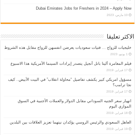
Dubai Emirates Jobs for Freshers in 2024 – Apply Now
10 مارس، 2023
الاكثر تعليقا
خليجيات للزواج … فتيات سعوديات يعرضن انفسهن للزواج مقابل هذه الشروط
1 يونيو، 2023
فيلم المغامرة أليتا‭ ‬باتل أنجيل يتصدر إيرادات السينما الأمريكية هذا الاسبوع
17 فبراير، 2019
مسؤول امريكي كبير يكشف تفاصيل “محاولة انقلاب” في البيت الأبيض.. كيف
نجا ترامب؟
17 فبراير، 2019
انهيار سعر الجنيه السوداني مقابل الدولار والعملات الأجنبية في السوق
الموازي اليوم
18 فبراير، 2019
العاهل السعودي والرئيس الروسي يؤكدان نيتهما تعزيز العلاقات بين البلدين
19 فبراير، 2019